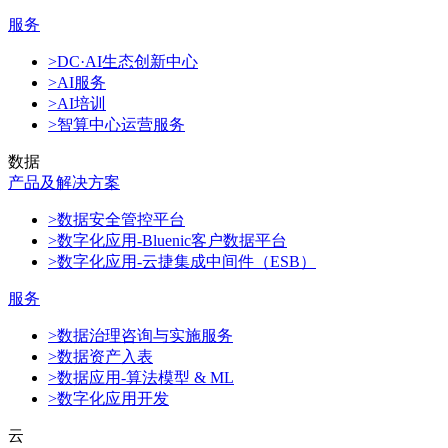
服务
>DC·AI生态创新中心
>AI服务
>AI培训
>智算中心运营服务
数据
产品及解决方案
>数据安全管控平台
>数字化应用-Bluenic客户数据平台
>数字化应用-云捷集成中间件（ESB）
服务
>数据治理咨询与实施服务
>数据资产入表
>数据应用-算法模型 & ML
>数字化应用开发
云