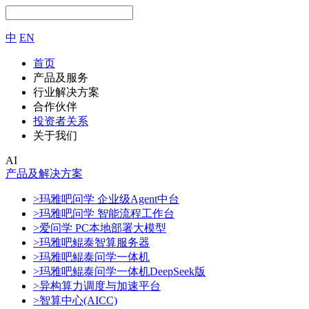
中
EN
首页
产品及服务
行业解决方案
合作伙伴
投资者关系
关于我们
AI
产品及解决方案
>玛雅吧问学 企业级Agent中台
>玛雅吧问学 智能流程工作台
>爱问学 PC本地部署大模型
>玛雅吧鲲泰智算服务器
>玛雅吧鲲泰问学一体机
>玛雅吧鲲泰问学一体机DeepSeek版
>异构算力调度与加速平台
>智算中心(AICC)